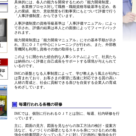
具体的には、各人の能力を開発するための「能力開発制度」
と、各業務プロセス対して職務・職能資格等級基準を定め、各
人の業績、能力、意欲態度を行動事実にもとづいて評価で行う
「人事評価制度」からできています。
人事評価制度の資格等級基準は「人事評価マニュアル」によっ
て示され、評価の結果は本人との面接によってフィードバック
されます。
能力開発制度は「能力開発マニュアル」にその基本手順が示さ
れ、主にＯＪＴが中心にトレーニングが行われ、また、外部教
育機関も利用し資格その他の取得をします。
このように開かれた総合的な人事システムによって、社員たち
は納得のいく評価と自己成長をサポートする環境が与えられて
いるのです。
IMCの基盤となる人事制度によって、学び教えあう風土が社内に
は育まれており、お客さまの要望に迅速に対応できる質の高い
人材の育成と、社会に貢献できる喜びを自覚する企業人の育成
をめざしています。
毎週行われる各種の研修
IMCでは、個別に行われるＯＪＴとは別に、毎週、社内研修を行
っています。
主に、図面の見方、図面を見ながらの加工方法の検討・提案方
法など、モノづくりの基礎となるスキルを身につけるための勉
強会や時事問題となっていることに対して計画的に勉強会を行