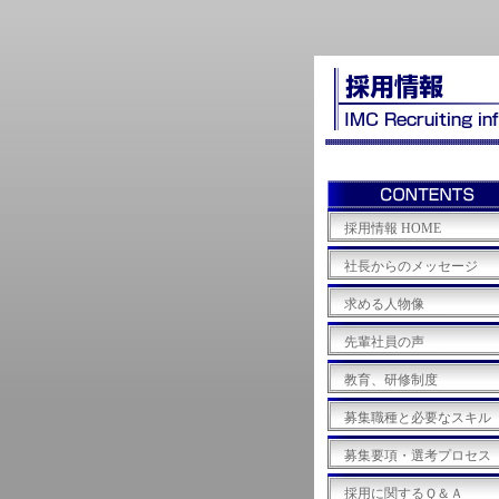
採用情報 HOME
社長からのメッセージ
求める人物像
先輩社員の声
教育、研修制度
募集職種と必要なスキル
募集要項・選考プロセス
採用に関するＱ＆Ａ